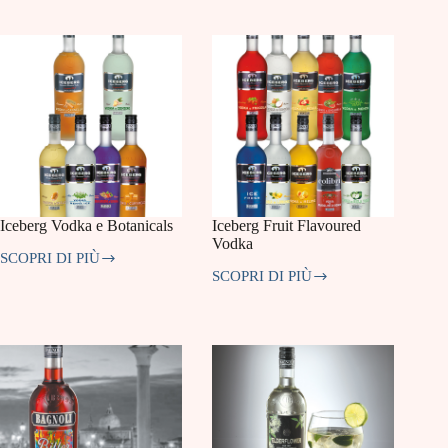
Aperitivo
Iceberg Vodka e Botanicals
Iceberg Fruit Flavoured
Vodka
SCOPRI DI PIÙ
Iceberg
SCOPRI DI PIÙ
Vodka
Iceberg
e
Fruit
Botanicals
Flavoured
Vodka