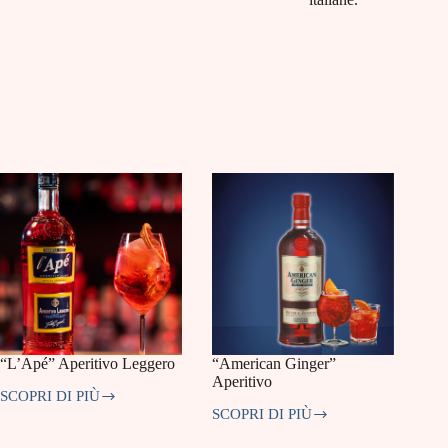
“L’Apé” Aperitivo Leggero
“American Ginger”
Aperitivo
SCOPRI DI PIÙ
“L’Apé”
SCOPRI DI PIÙ
Aperitivo
“American
Leggero
Ginger”