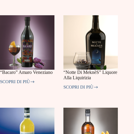
Green
Imperiale
Melon
“Bacaro” Amaro Veneziano
“Notte Di MeknèS” Liquore
Alla Liquirizia
SCOPRI DI PIÙ
“Bacaro”
SCOPRI DI PIÙ
Amaro
“Notte
Veneziano
Di
MeknèS”
Liquore
Alla
Liquirizia