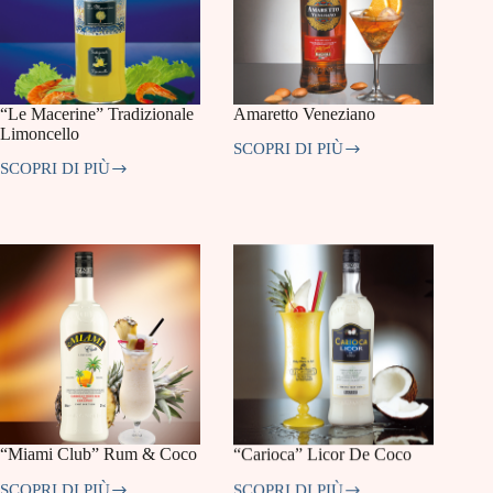
“Le Macerine” Tradizionale
Amaretto Veneziano
Limoncello
SCOPRI DI PIÙ
Amaretto
SCOPRI DI PIÙ
Veneziano
“Le
Macerine”
Tradizionale
Limoncello
“Miami Club” Rum & Coco
“Carioca” Licor De Coco
SCOPRI DI PIÙ
SCOPRI DI PIÙ