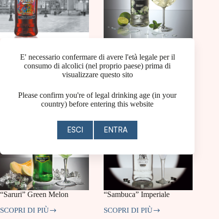
“Bitter” Liquore Aperitivo
“Elderflower” Liquore ai
Fiori Di Sambuco
E' necessario confermare di avere l'età legale per il
SCOPRI DI PIÙ
“Bitter”
consumo di alcolici (nel proprio paese) prima di
SCOPRI DI PIÙ
Liquore
“Elderflower”
visualizzare questo sito
Aperitivo
Liquore
ai
Please confirm you're of legal drinking age (in your
Fiori
country) before entering this website
Di
Sambuco
ESCI
ENTRA
“Saruri” Green Melon
“Sambuca” Imperiale
SCOPRI DI PIÙ
SCOPRI DI PIÙ
“Saruri”
“Sambuca”