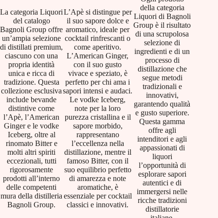
della categoria
La categoria Liquori
L’Apè si distingue per
Liquori di Bagnoli
del catalogo
il suo sapore dolce e
Group è il risultato
Bagnoli Group offre
aromatico, ideale per
di una scrupolosa
un’ampia selezione
cocktail rinfrescanti o
selezione di
di distillati premium,
come aperitivo.
ingredienti e di un
ciascuno con una
L’American Ginger,
processo di
propria identità
con il suo gusto
distillazione che
unica e ricca di
vivace e speziato, è
segue metodi
tradizione. Questa
perfetto per chi ama i
tradizionali e
collezione esclusiva
sapori intensi e audaci.
innovativi,
include bevande
Le vodke Iceberg,
garantendo qualità
distintive come
note per la loro
e gusto superiore.
l’Apè, l’American
purezza cristallina e il
Questa gamma
Ginger e le vodke
sapore morbido,
offre agli
Iceberg, oltre al
rappresentano
intenditori e agli
rinomato Bitter e
l’eccellenza nella
appassionati di
molti altri spiriti
distillazione, mentre il
liquori
eccezionali, tutti
famoso Bitter, con il
l’opportunità di
rigorosamente
suo equilibrio perfetto
esplorare sapori
prodotti all’interno
di amarezza e note
autentici e di
delle competenti
aromatiche, è
immergersi nelle
mura della distilleria
essenziale per cocktail
ricche tradizioni
Bagnoli Group.
classici e innovativi.
distillatorie
italiane.