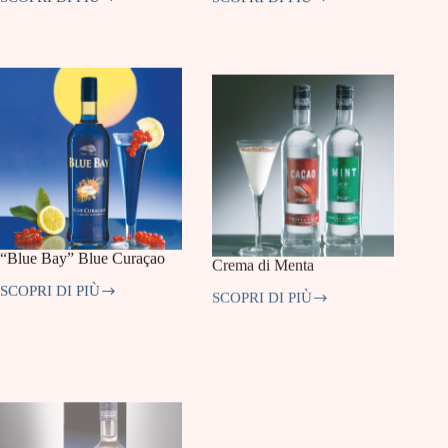
“Miami
“Carioca”
Club”
Licor
Rum
De
&
Coco
Coco
“Blue Bay” Blue Curaçao
Crema di Menta
SCOPRI DI PIÙ
SCOPRI DI PIÙ
“Blue
Crema
Bay”
di
Blue
Menta
Curaçao