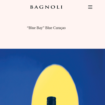
Salta
al
contenuto
“Blue Bay” Blue Curaçao