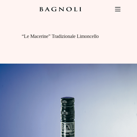
Salta
al
contenuto
“Le Macerine” Tradizionale Limoncello