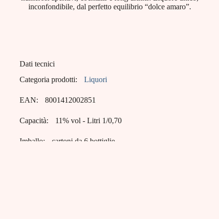
inconfondibile, dal perfetto equilibrio “dolce amaro”.
Dati tecnici
Categoria prodotti:
Liquori
EAN:
8001412002851
Capacità:
11% vol - Litri 1/0,70
Imballo:
cartoni da 6 bottiglie
Pallets:
19 cartoni x 4 strati = 76 cartoni
Bagnoli