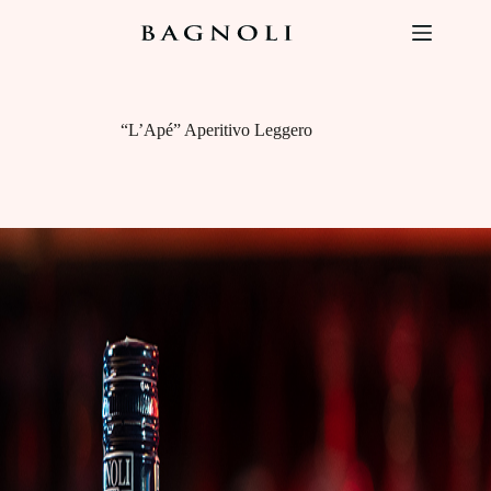
Salta
al
contenuto
“L’Apé” Aperitivo Leggero