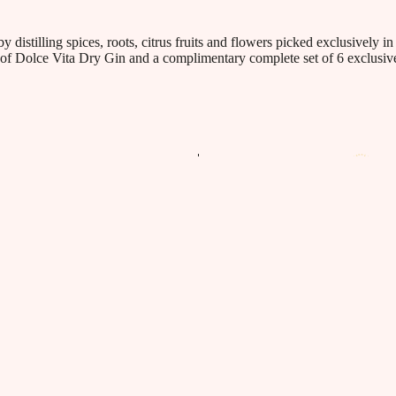
 distilling spices, roots, citrus fruits and flowers picked exclusively i
s of Dolce Vita Dry Gin and a complimentary complete set of 6 exclusive
GGIO 40% vol