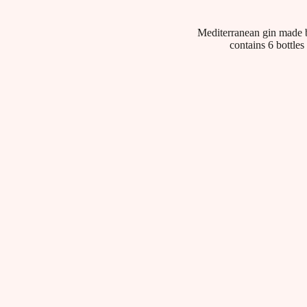
Mediterranean gin made by
contains 6 bottle
Dati tecnici
Product category:
Dolce Vita
Capacity:
6 Bottiglie + 6 Bicchieri “Ballon” in OMA
- Litri 0,7
Packaging:
scatola singola