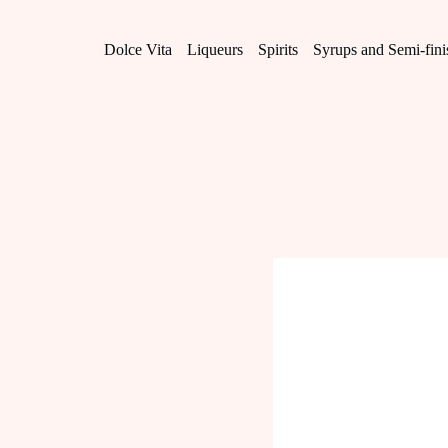
Skip
to
content
Dolce Vita
Liqueurs
Spirits
Syrups and Semi-fin