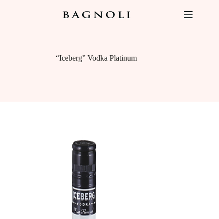
Salta
al
contenuto
“Iceberg” Vodka Platinum