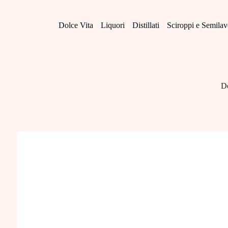
Salta
al
contenuto
Dolce Vita
Liquori
Distillati
Sciroppi e Semilav
D