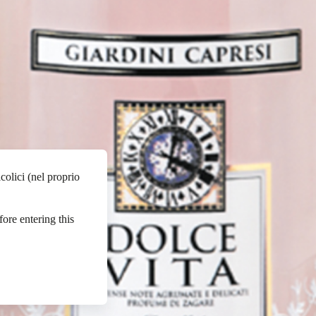
colici (nel proprio
fore entering this