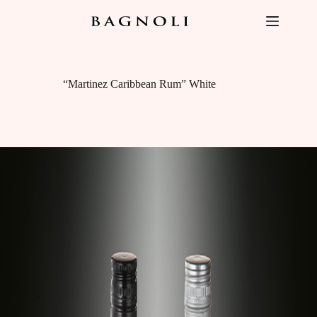
Salta
al
contenuto
“Martinez Caribbean Rum” White