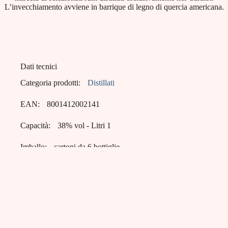
L’invecchiamento avviene in barrique di legno di quercia americana.
Dati tecnici
Categoria prodotti:
Distillati
EAN:
8001412002141
Capacità:
38% vol - Litri 1
Imballo:
cartoni da 6 bottiglie
Pallets:
19 cartoni x 4 strati = 76 cartoni
Bagnoli