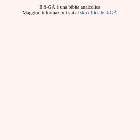
Il fi-GÀ è una bibita analcolica
Maggiori informazioni vai al
sito ufficiale fi-GÀ
BAGNOLI GROUP S.R.L.
 e C.F. 03554910285 - Tel: +39 0425 95395 - Fax: +39 0425 958436 - Em
 Copyright © 2026 Bagnoli Group s.r.l. - Design: Studio Fabio Fenza