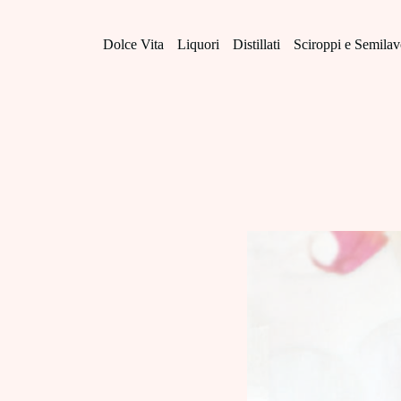
Salta
al
contenuto
Dolce Vita
Liquori
Distillati
Sciroppi e Semilav