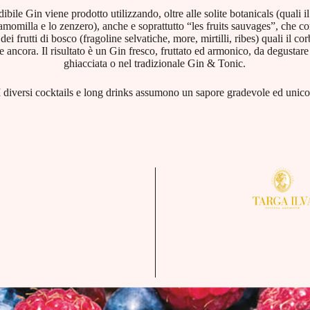
ile Gin viene prodotto utilizzando, oltre alle solite botanicals (quali il
camomilla e lo zenzero), anche e soprattutto “les fruits sauvages”, ch
i frutti di bosco (fragoline selvatiche, more, mirtilli, ribes) quali il cor
re ancora. Il risultato è un Gin fresco, fruttato ed armonico, da degustare
ghiacciata o nel tradizionale Gin & Tonic.
I diversi cocktails e long drinks assumono un sapore gradevole ed unico