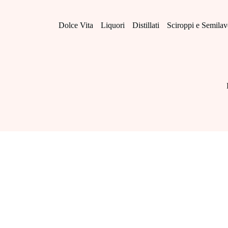
Salta
al
contenuto
Dolce Vita
Liquori
Distillati
Sciroppi e Semilav