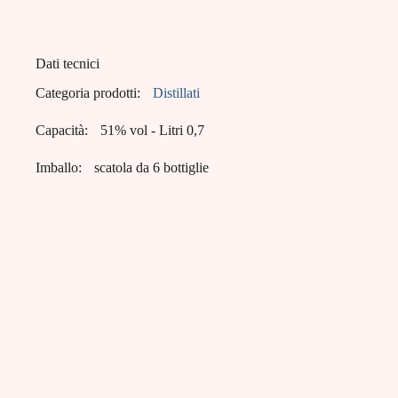
Dati tecnici
Categoria prodotti:
Distillati
Capacità:
51% vol - Litri 0,7
Imballo:
scatola da 6 bottiglie
Targa Ilva
Targa Ilva Zita è un'icona della distillazione
italiana, specializzata in gin e liquori premium.
Con ingredienti rigorosamente italiani come
zagare di limone e arancio, ogni bottiglia
racchiude l'essenza del Mediterraneo, offrendo
distillati di eccellenza apprezzati per il loro
gusto unico e la qualità artigianale.