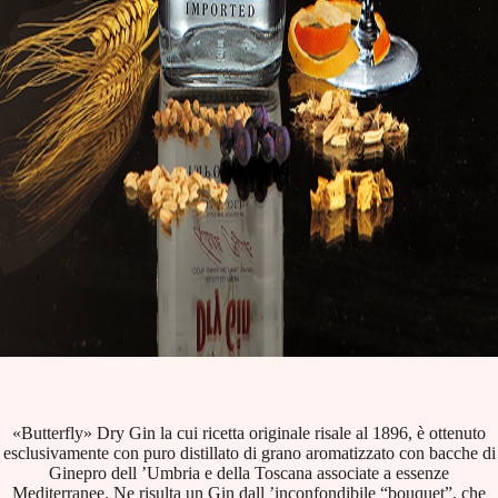
«Butterfly» Dry Gin la cui ricetta originale risale al 1896, è ottenuto
esclusivamente con puro distillato di grano aromatizzato con bacche di
Ginepro dell ’Umbria e della Toscana associate a essenze
Mediterranee. Ne risulta un Gin dall ’inconfondibile “bouquet”, che