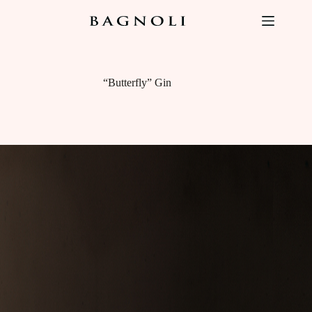
Salta
al
contenuto
“Butterfly” Gin