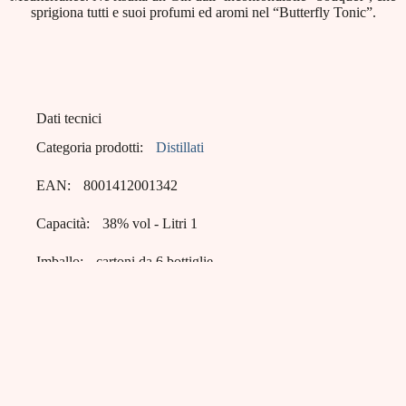
sprigiona tutti e suoi profumi ed aromi nel “Butterfly Tonic”.
Dati tecnici
Categoria prodotti:
Distillati
EAN:
8001412001342
Capacità:
38% vol - Litri 1
Imballo:
cartoni da 6 bottiglie
Pallets:
20 cartoni x 4 strati = 80 cartoni
Bagnoli