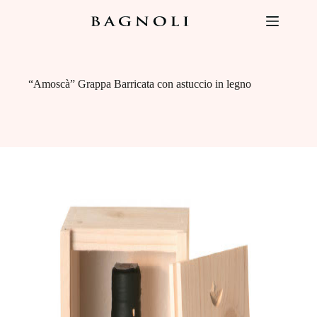
Salta
al
contenuto
“Amoscà” Grappa Barricata con astuccio in legno