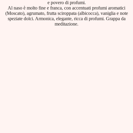
e povero di profumi.
Al naso è molto fine e franca, con accentuati profumi aromatici
(Moscato), agrumato, frutta sciroppata (albicocca), vaniglia e note
speziate dolci. Armonica, elegante, ricca di profumi. Grappa da
meditazione.
Dati tecnici
Categoria prodotti:
Distillati
EAN:
8001412000598
Capacità:
Cont. lt. 0,70 - 40% vol
Imballo:
Scatola da 3 astucci in legno